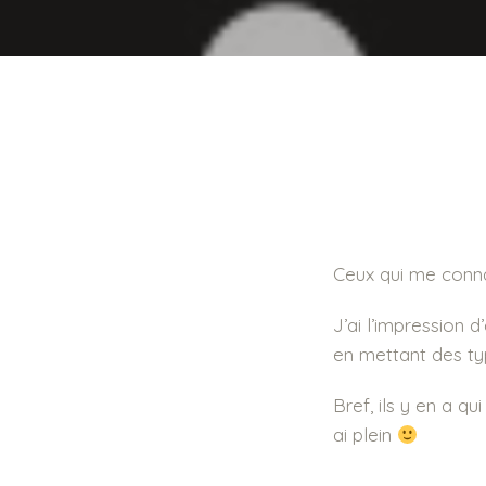
Ceux qui me connai
J’ai l’impression d
en mettant des ty
Bref, ils y en a q
ai plein