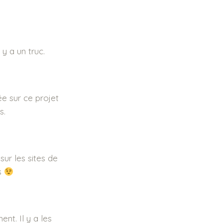
 y a un truc.
tée sur ce projet
s.
ur les sites de
as
nt. Il y a les