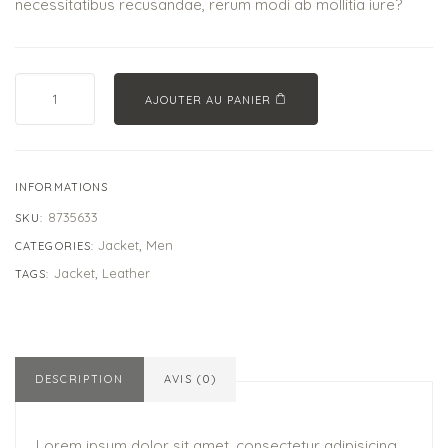
necessitatibus recusandae, rerum modi ab mollitia iure?
AJOUTER AU PANIER
INFORMATIONS
8735633
SKU:
Jacket
Men
CATEGORIES:
,
Jacket
Leather
TAGS:
,
DESCRIPTION
AVIS (0)
Lorem ipsum dolor sit amet, consectetur adipisicing