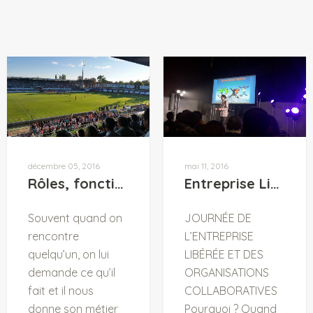
décembre 05, 2016
mai 11, 2016
Rôles, fonction, métier ?
Entreprise Libérée : Ma rencontre avec Isaac Getz
Souvent quand on
JOURNÉE DE
rencontre
L’ENTREPRISE
quelqu’un, on lui
LIBÉRÉE ET DES
demande ce qu’il
ORGANISATIONS
fait et il nous
COLLABORATIVES
donne son métier
Pourquoi ? Quand